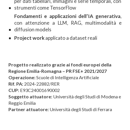
per dati tabellari, immagini e serie temporali, con
strumenti come TensorFlow
Fondamenti e applicazioni dell’IA generativa
,
con attenzione a LLM, RAG, multimodalità e
diffusion models
Project work
applicato a dataset reali
Progetto realizzato grazie ai fondi europei della
Regione Emilia-Romagna – PR FSE+ 2021/2027
Operazione:
Scuole di Intelligenza Artificiale
Rif. PA:
2024-22882/RER
CUP:
E93C24001690002
Sogget
to
attuator
e
:
Università degli Studi di Modena e
Reggio Emilia
Partner attuatore:
Università degli Studi di Ferrara