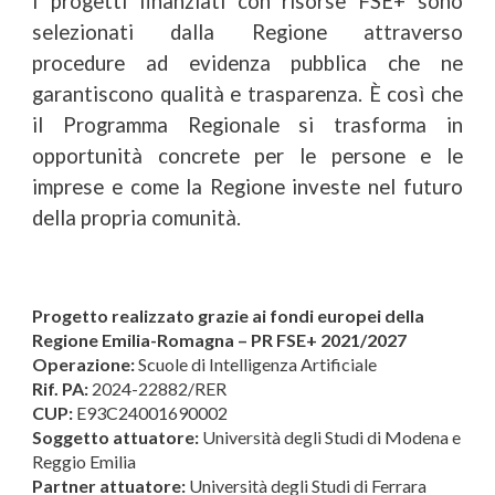
I progetti finanziati con risorse F
SE
+ sono
selezionati dalla Regione attraverso
procedure ad evidenza pubblica che ne
garantiscono qualità e trasparenza. È così che
il Programma Regionale si trasforma in
opportunità concrete per le persone e le
imprese e come la Regione investe nel futuro
della propria comunità.
Progetto realizzato grazie ai fondi europei della
Regione Emilia-Romagna – PR FSE+ 2021/2027
Operazione:
Scuole di Intelligenza Artificiale
Rif. PA:
2024-22882/RER
CUP:
E93C24001690002
Sogget
to
attuator
e
:
Università degli Studi di Modena e
Reggio Emilia
Partner attuatore:
Università degli Studi di Ferrara