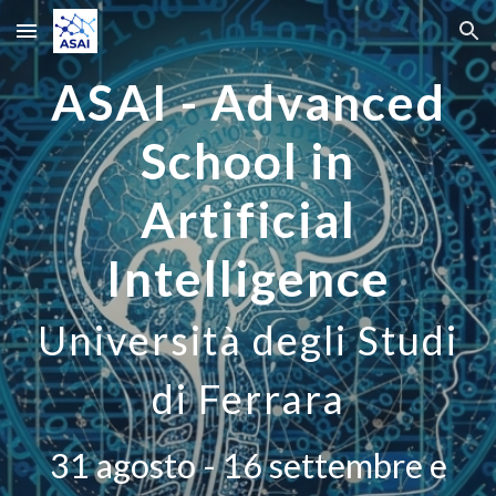
Skip to main content
Skip to navigation
ASAI - Advanced
School in
Artificial
Intelligence
Università degli Studi
di Ferrara
31 agosto - 16 settembre e